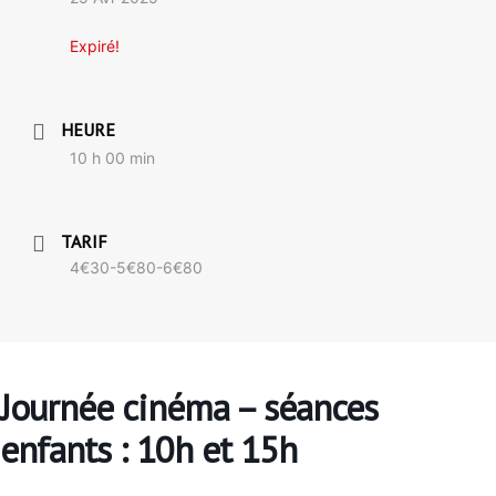
Expiré!
HEURE
10 h 00 min
TARIF
4€30-5€80-6€80
Journée cinéma – séances
enfants : 10h et 15h