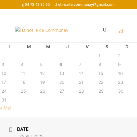
04 72 49 80 65
etincelle.communay@gmail.com
août 2026
L
M
M
J
V
S
D
1
2
3
4
5
6
7
8
9
10
11
12
13
14
15
16
17
18
19
20
21
22
23
24
25
26
27
28
29
30
31
« Mai
DATE
25 Avr 2025