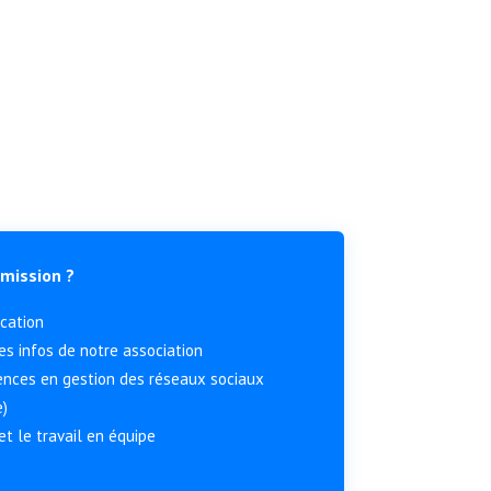
mmission ?
ication
es infos de notre association
nces en gestion des réseaux sociaux
e)
t le travail en équipe