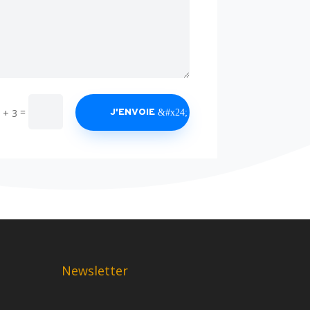
=
 + 3
J'ENVOIE
Newsletter