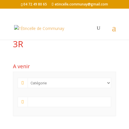
04 72 49 80 65
etincelle.communay@gmail.com
3R
A venir