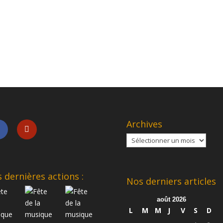
Archives
Archives
 dernières actions :
Nos derniers articles
août 2026
L
M
M
J
V
S
D