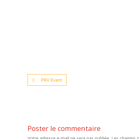
PRV Event
Poster le commentaire
Votre adresse e-mail ne sera pas publiée.
Les champs ob