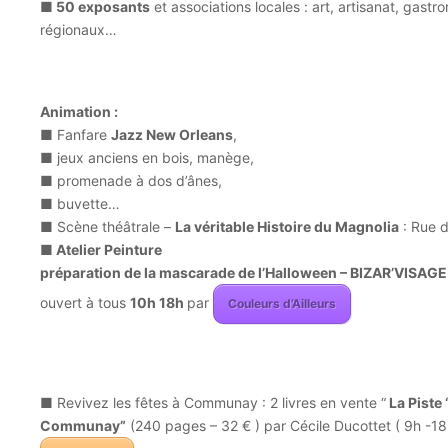
■ 50 exposants
et associations locales : art, artisanat, gas
régionaux…
Animation :
■ Fanfare
Jazz New Orleans
,
■ jeux anciens en bois, manège,
■ promenade à dos d’ânes,
■ buvette…
■ Scène théâtrale –
La véritable Histoire du Magnolia
: Rue 
■ Atelier Peinture
préparation de la mascarade de l’Halloween –
BIZ
AR’VISAGE
ouvert à tous
10h 18h
par
Couleurs d’Ailleurs
■ Revivez les fêtes à Communay : 2 livres en vente “
La Piste 
Communay”
(240 pages – 32 € ) par Cécile Ducottet ( 9h -18