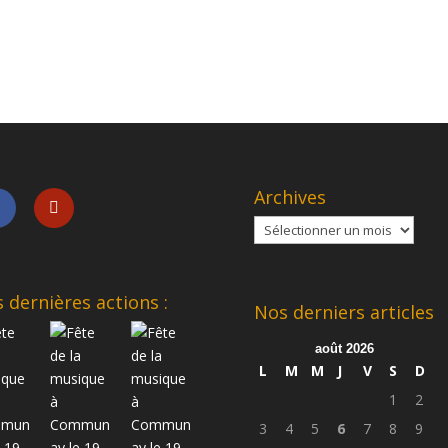
Archives
Archives
 dernières actions :
Nos derniers articles
août 2026
L
M
M
J
V
S
D
1
2
3
4
5
6
7
8
9