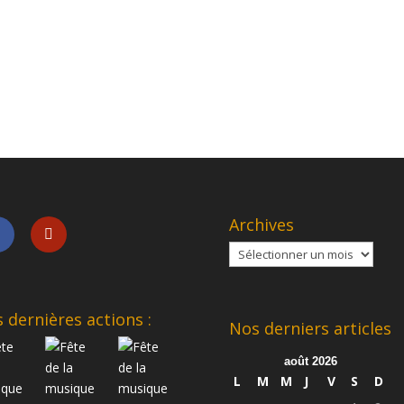
Archives
Archives
 dernières actions :
Nos derniers articles
août 2026
L
M
M
J
V
S
D