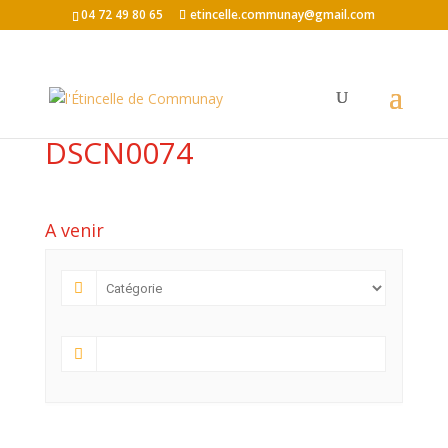
04 72 49 80 65
etincelle.communay@gmail.com
DSCN0074
A venir