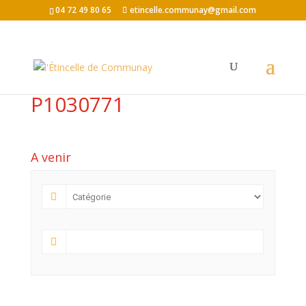
04 72 49 80 65
etincelle.communay@gmail.com
P1030771
A venir