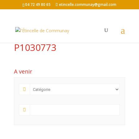
04 72 49 80 65
etincelle.communay@gmail.com
P1030773
A venir