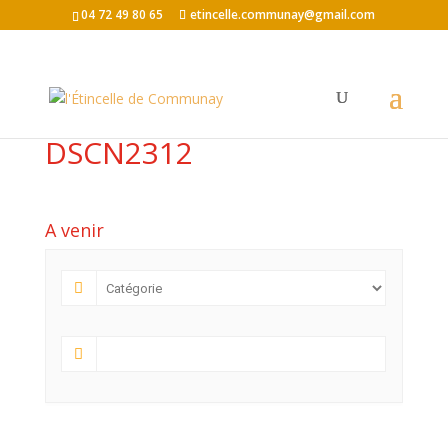
04 72 49 80 65
etincelle.communay@gmail.com
DSCN2312
A venir