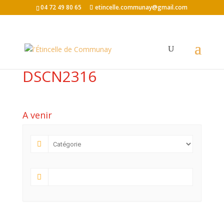
04 72 49 80 65
etincelle.communay@gmail.com
DSCN2316
A venir