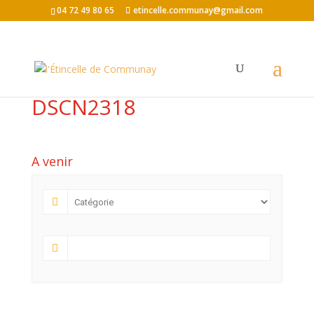
04 72 49 80 65
etincelle.communay@gmail.com
DSCN2318
A venir