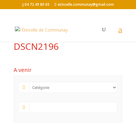
04 72 49 80 65
etincelle.communay@gmail.com
DSCN2196
A venir