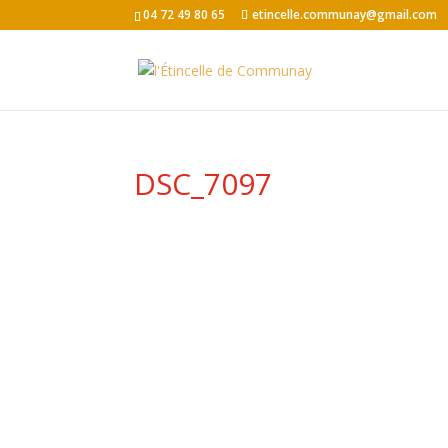
04 72 49 80 65
etincelle.communay@gmail.com
DSC_7097