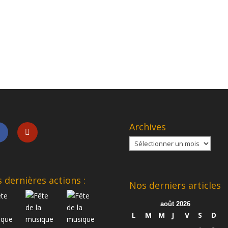
Archives
Archives
 dernières actions :
Nos derniers articles
août 2026
L
M
M
J
V
S
D