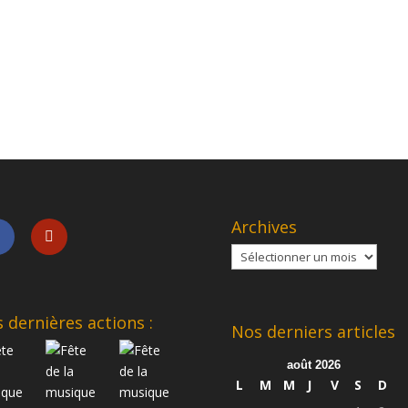
Archives
Archives
 dernières actions :
Nos derniers articles
août 2026
L
M
M
J
V
S
D