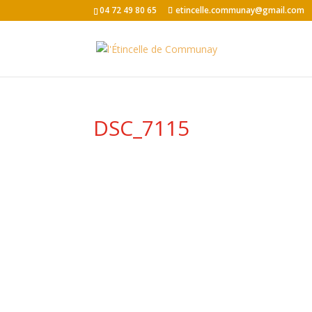
04 72 49 80 65
etincelle.communay@gmail.com
DSC_7115