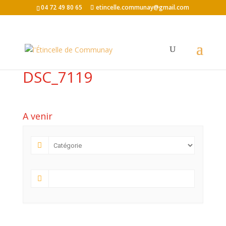
04 72 49 80 65
etincelle.communay@gmail.com
DSC_7119
A venir