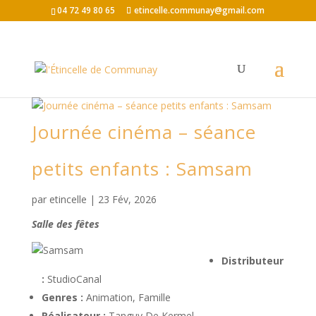
04 72 49 80 65
etincelle.communay@gmail.com
Journée cinéma – séance
petits enfants : Samsam
par
etincelle
|
23 Fév, 2026
Salle des fêtes
Distributeur
:
StudioCanal
Genres :
Animation, Famille
Réalisateur :
Tanguy De Kermel