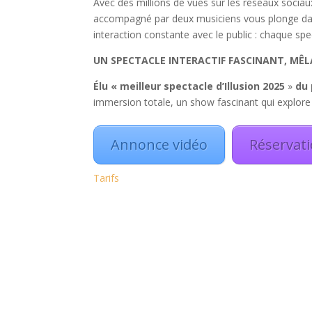
Avec des millions de vues sur les réseaux sociau
accompagné par deux musiciens vous plonge dans 
interaction constante avec le public : chaque spe
UN SPECTACLE INTERACTIF FASCINANT, MÊ
Élu « meilleur spectacle d’Illusion 2025
»
du 
immersion totale, un show fascinant qui explore
Annonce vidéo
Réservat
Tarifs