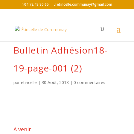
04 72 49 80 65
etincelle.communay@gmail.com
Bulletin Adhésion18-
19-page-001 (2)
par
etincelle
|
30 Août, 2018
|
0 commentaires
A venir