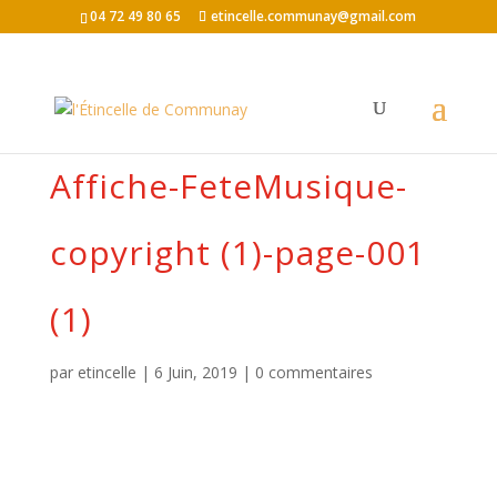
04 72 49 80 65
etincelle.communay@gmail.com
Affiche-FeteMusique-
copyright (1)-page-001
(1)
par
etincelle
|
6 Juin, 2019
|
0 commentaires