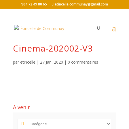
04 72 49 80 65
etincelle.communay@gmail.com
Cinema-202002-V3
par
etincelle
|
27 Jan, 2020
|
0 commentaires
A venir