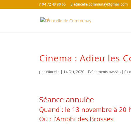
04 72 49 80 65
etincelle.communay@gmail.com
Cinema : Adieu les 
par
etincelle
|
14 Oct, 2020
|
Evénements passés
|
0 c
Séance annulée
Quand : le 13 novembre à 20 
Où : l’Amphi des Brosses