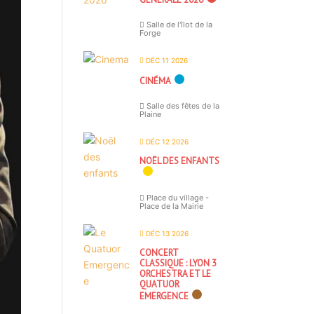
Salle de l'îlot de la
Forge
DÉC 11 2026
CINÉMA
Salle des fêtes de la
Plaine
DÉC 12 2026
NOËL DES ENFANTS
Place du village -
Place de la Mairie
DÉC 13 2026
CONCERT
CLASSIQUE : LYON 3
ORCHESTRA ET LE
QUATUOR
EMERGENCE