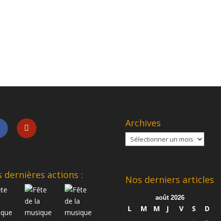
Archives
Archives
 dernières actions :
Nos derniers articles
août 2026
L
M
M
J
V
S
D