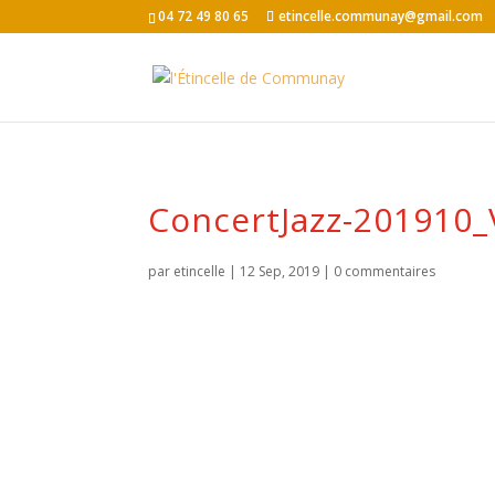
04 72 49 80 65
etincelle.communay@gmail.com
ConcertJazz-201910_V
par
etincelle
|
12 Sep, 2019
|
0 commentaires