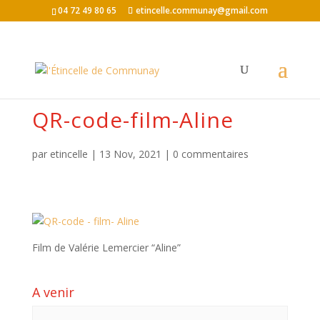
04 72 49 80 65
etincelle.communay@gmail.com
QR-code-film-Aline
par
etincelle
|
13 Nov, 2021
|
0 commentaires
Film de Valérie Lemercier “Aline”
A venir