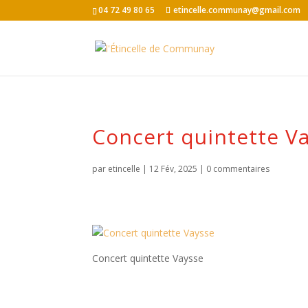
04 72 49 80 65
etincelle.communay@gmail.com
Concert quintette V
par
etincelle
|
12 Fév, 2025
|
0 commentaires
Concert quintette Vaysse