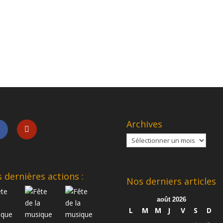
Archives
Archives
 dernières actions :
Nos derniers articles
août 2026
L
M
M
J
V
S
D