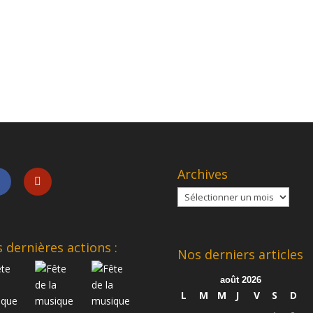
Archives
Archives
 dernières actions :
Nos derniers articles
août 2026
L
M
M
J
V
S
D