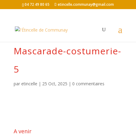
04 72 49 80 65
etincelle.communay@gmail.com
Mascarade-costumerie-
5
par
etincelle
|
25 Oct, 2025
|
0 commentaires
A venir