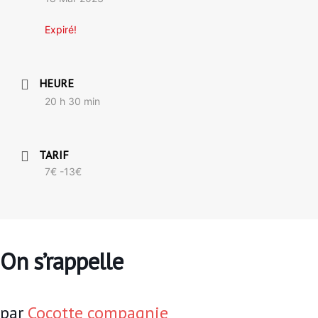
Expiré!
HEURE
20 h 30 min
TARIF
7€ -13€
On s’rappelle
par
Cocotte compagnie