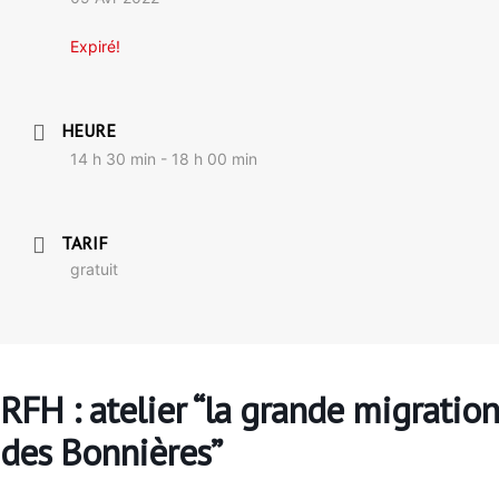
Expiré!
HEURE
14 h 30 min - 18 h 00 min
TARIF
gratuit
RFH : atelier “la grande migration
des Bonnières”