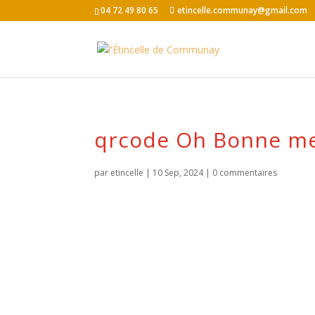
04 72 49 80 65
etincelle.communay@gmail.com
qrcode Oh Bonne m
par
etincelle
|
10 Sep, 2024
|
0 commentaires