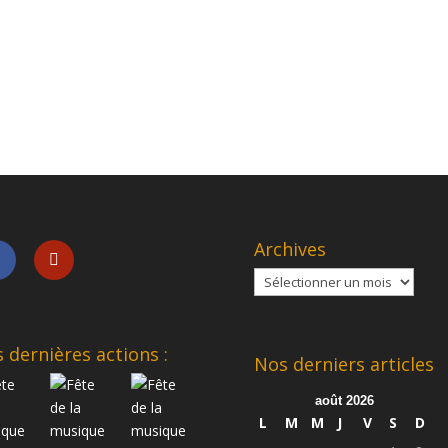
Archives
Archives
 dernières actions :
Nos derniers articles
août 2026
L
M
M
J
V
S
D