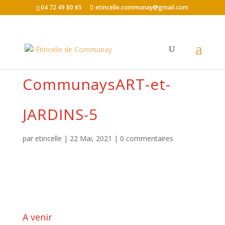
04 72 49 80 65
etincelle.communay@gmail.com
CommunaysART-et-
JARDINS-5
par
etincelle
|
22 Mai, 2021
|
0 commentaires
A venir