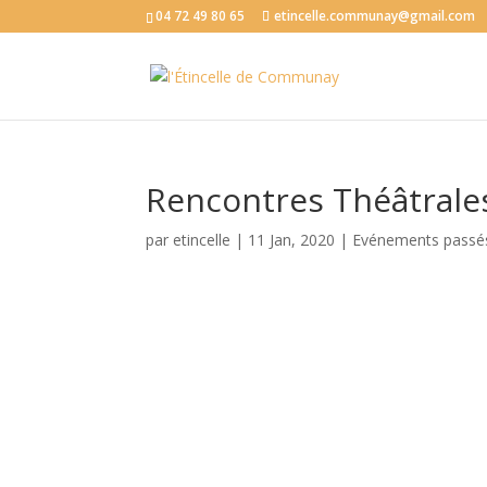
04 72 49 80 65
etincelle.communay@gmail.com
Rencontres Théâtrales
par
etincelle
|
11 Jan, 2020
|
Evénements passé