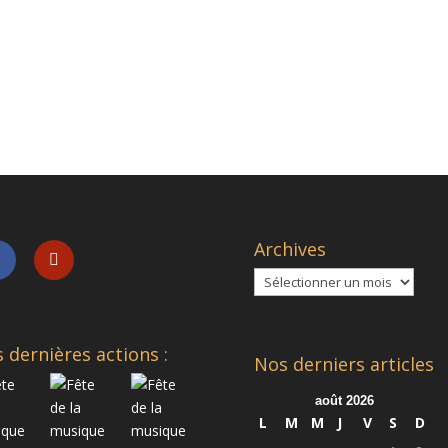
Archives
Archives
 dernières actions :
Nos derniers articles
août 2026
L
M
M
J
V
S
D