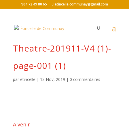
04 72 49 80 65
etincelle.communay@gmail.com
Theatre-201911-V4 (1)-
page-001 (1)
par
etincelle
|
13 Nov, 2019
|
0 commentaires
A venir